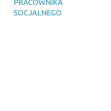
PRACOWNIKA
SOCJALNEGO
Opublikowano: 13 maj 2026
Adam Szumowski
pobierz
- KLAUZULA INFORMACYJNA- pracownik
socjalny
pobierz
- Ogłoszenie - pracownik socjalny
pobierz
- kwestionariusz dla osoby ubiegającej się o
zatrudnienie
NABÓR NA WOLNE
STANOWISKO -
PRACOWNIK SOCJALNY
Opublikowano: 03 kwiecień 2026