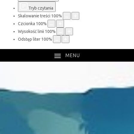
Tryb czytania
Skalowanie treści
100
%
Czcionka
100
%
Wysokość linii
100
%
Odstęp liter
100
%
MENU