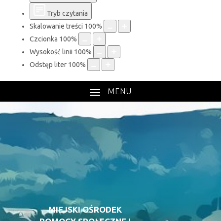
Tryb czytania
Skalowanie treści
100
%
Czcionka
100
%
Wysokość linii
100
%
Odstęp liter
100
%
MENU
MIEJSKI OŚRODEK