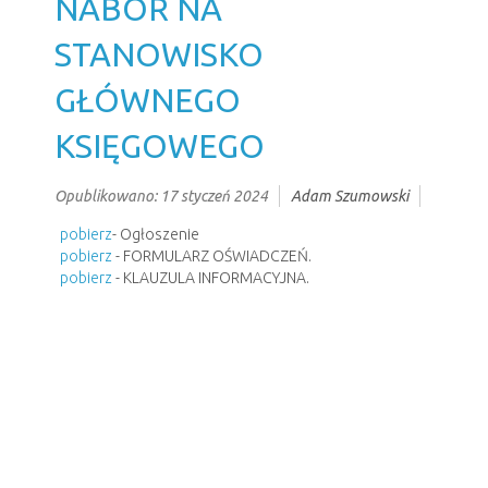
NABÓR NA
STANOWISKO
GŁÓWNEGO
KSIĘGOWEGO
Opublikowano: 17 styczeń 2024
Adam Szumowski
pobierz
- Ogłoszenie
pobierz
- FORMULARZ OŚWIADCZEŃ.
pobierz
- KLAUZULA INFORMACYJNA.
pobierz
- KWESTIONARIUSZ OSOBOWY.
pobierz
- Zgoda na przetwarzanie danych.
Poprzedni artykuł
Następny artykuł