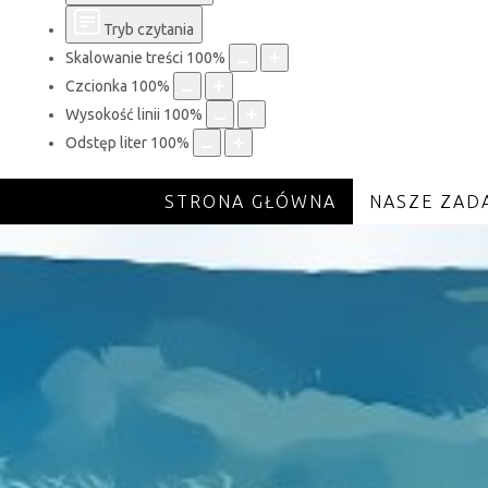
Tryb czytania
Skalowanie treści
100
%
Czcionka
100
%
Wysokość linii
100
%
Odstęp liter
100
%
STRONA GŁÓWNA
NASZE ZAD