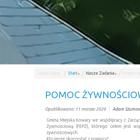
Jesteś tutaj:
Start
Nasze Zadania
Pomoc s
POMOC ŻYWNOŚCIOW
Opublikowano: 11 marzec 2026
Adam Szumow
Gmina Miejska Kowary we współpracy z Zarzą
Żywnościową (FEPŻ), którego celem jest wsp
żywnościowych.
Kto może skorzystać z pomocy?