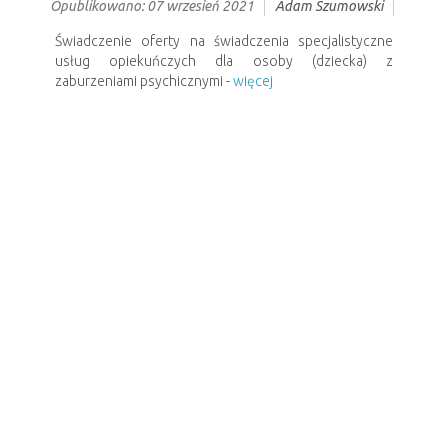
Opublikowano: 07 wrzesień 2021
Adam Szumowski
Świadczenie oferty na świadczenia specjalistyczne
usług opiekuńczych dla osoby (dziecka) z
zaburzeniami psychicznymi -
więcej
Poprzedni artykuł
Następny artykuł
CZYNNY W DNI:
Poniedziałek 07:00-15:00
Wtorek – 07:00-15:00
Środa – 07:00-15:00
Czwartek – 07:00-16:00
Piątek – 07:00-14:00