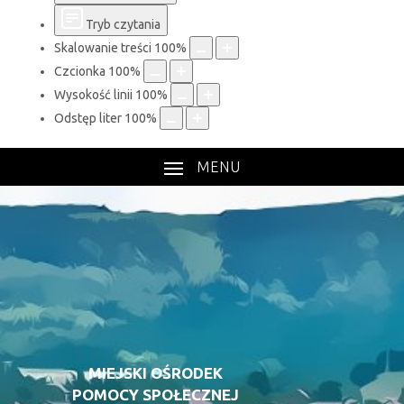
Tryb czytania
Skalowanie treści
100
%
Czcionka
100
%
Wysokość linii
100
%
Odstęp liter
100
%
MENU
MIEJSKI OŚRODEK
POMOCY SPOŁECZNEJ