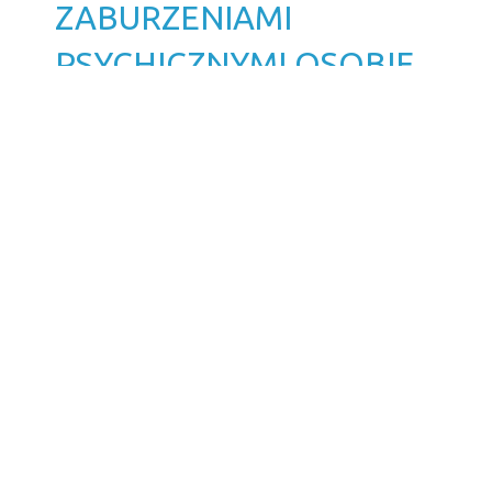
ZABURZENIAMI
PSYCHICZNYMI OSOBIE
(DZIECKU) Z
ROZPOZNANIEM
ZESPOŁU ASPERGERA
Opublikowano: 17 grudzień 2024
Adam Szumowski
pobierz
Poprzedni artykuł
Następny artykuł
CZYNNY W DNI: