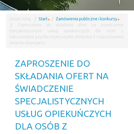
Jesteś tutaj:
Start
Zamówienia publiczne i konkursy
Zaproszenie do składania ofert na świadczenie
specjalistycznych usług opiekuńczych dla osób z
zaburzeniami psychicznymi osobie (dziecku) z rozpoznaniem
zespołu Aspergera
ZAPROSZENIE DO
SKŁADANIA OFERT NA
ŚWIADCZENIE
SPECJALISTYCZNYCH
USŁUG OPIEKUŃCZYCH
DLA OSÓB Z