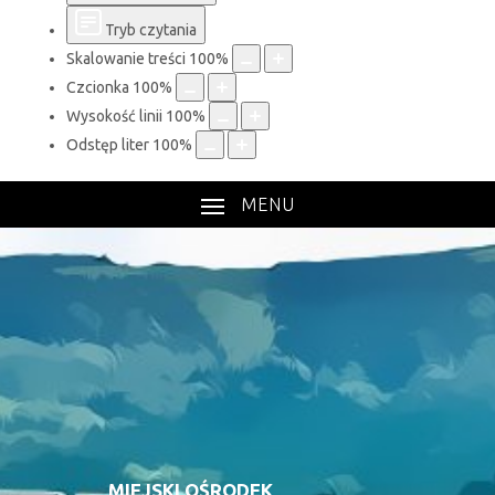
Tryb czytania
Skalowanie treści
100
%
Czcionka
100
%
Wysokość linii
100
%
Odstęp liter
100
%
MENU
MIEJSKI OŚRODEK