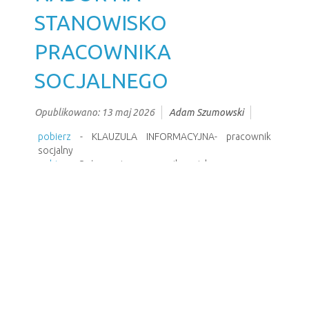
STANOWISKO
PRACOWNIKA
SOCJALNEGO
Opublikowano: 13 maj 2026
Adam Szumowski
pobierz
- KLAUZULA INFORMACYJNA- pracownik
socjalny
pobierz
- Ogłoszenie - pracownik socjalny
pobierz
- kwestionariusz dla osoby ubiegającej się o
zatrudnienie
Poprzedni artykuł
Następny artykuł
CZYNNY W DNI: