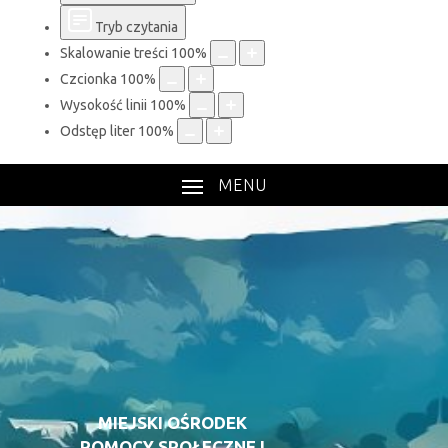
Tryb czytania
Skalowanie treści
100
%
Czcionka
100
%
Wysokość linii
100
%
Odstęp liter
100
%
MENU
MIEJSKI OŚRODEK
POMOCY SPOŁECZNEJ