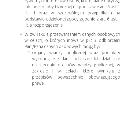
żywotnych interesów osoby, której dane dotyczą,
lub innej osoby fizycznej na podstawie art. 6 ust.1
lit. d oraz w szczególnych przypadkach na
podstawie udzielonej zgody zgodnie z art. 6 ust.1
lit. a rozporządzenia.
W związku z przetwarzaniem danych osobowych
w celach, o których mowa w pkt 3 odbiorcami
Pani/Pana danych osobowych mogą być:
organy władzy publicznej oraz podmioty
wykonujące zadania publiczne lub działające
na zlecenie organów władzy publicznej, w
zakresie i w celach, które wynikają z
przepisów powszechnie obowiązującego
prawa;
podmiotom dostarczającym lub utrzymującym
infrastrukturę IT Administratora, podmiotom i
osobom świadczącym usługi ochrony mienia
lub osób Administratora, podmiotom i
osobom świadczącym na rzecz Administratora
usługi ubezpieczeniowe, usługi prawne oraz
innym podmiotom, którym Administrator w
celu wykonywania praw i obowiązków