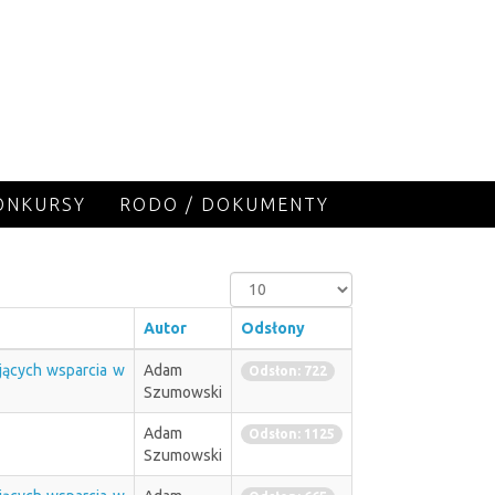
KONKURSY
RODO / DOKUMENTY
Pokaż
#
Autor
Odsłony
jących wsparcia w
Adam
Odsłon: 722
Szumowski
Adam
Odsłon: 1125
Szumowski