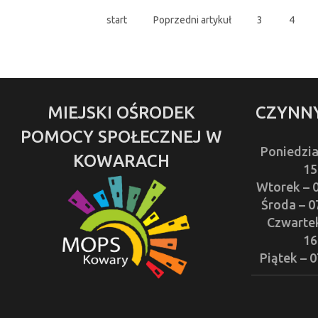
start
Poprzedni artykuł
3
4
MIEJSKI OŚRODEK
CZYNNY
POMOCY SPOŁECZNEJ W
Poniedzia
KOWARACH
15
Wtorek – 
Środa – 0
Czwartek
16
Piątek – 