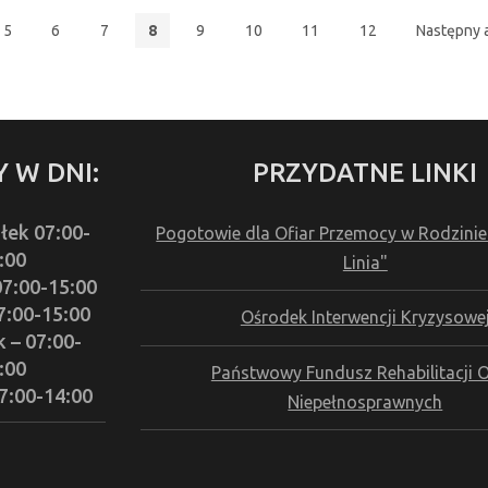
5
6
7
8
9
10
11
12
Następny a
 W DNI:
PRZYDATNE LINKI
łek 07:00-
Pogotowie dla Ofiar Przemocy w Rodzinie
:00
Linia"
07:00-15:00
7:00-15:00
Ośrodek Interwencji Kryzysowe
 – 07:00-
:00
Państwowy Fundusz Rehabilitacji 
07:00-14:00
Niepełnosprawnych