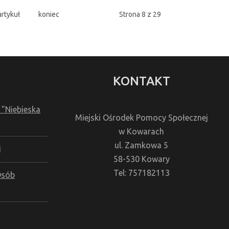
rtykuł
koniec
Strona 8 z 29
KONTAKT
 "Niebieska
Miejski Ośrodek Pomocy Społecznej
w Kowarach
ul. Zamkowa 5
j
58-530 Kowary
Tel: 757182113
Osób