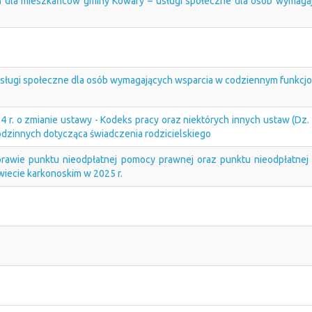
ń dla mieszkańców gminy Kowary – usługi społeczne dla osób wymaga
sługi społeczne dla osób wymagających wsparcia w codziennym funkcj
4 r. o zmianie ustawy - Kodeks pracy oraz niektórych innych ustaw (Dz.
dzinnych dotycząca świadczenia rodzicielskiego
e punktu nieodpłatnej pomocy prawnej oraz punktu nieodpłatnej 
iecie karkonoskim w 2025 r.