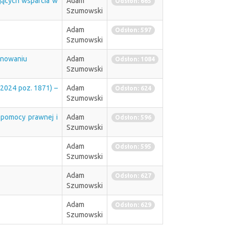
jących wsparcia w
Adam
Odsłon: 665
Szumowski
Adam
Odsłon: 597
Szumowski
onowaniu
Adam
Odsłon: 1084
Szumowski
 2024 poz. 1871) –
Adam
Odsłon: 624
Szumowski
pomocy prawnej i
Adam
Odsłon: 596
Szumowski
Adam
Odsłon: 595
Szumowski
Adam
Odsłon: 627
Szumowski
Adam
Odsłon: 629
Szumowski