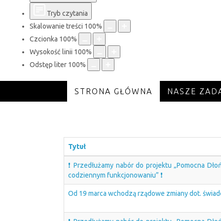
Tryb czytania
Skalowanie treści
100
%
Czcionka
100
%
Wysokość linii
100
%
Odstęp liter
100
%
STRONA GŁÓWNA
NASZE ZAD
Tytuł
❗ Przedłużamy nabór do projektu „Pomocna Dło
codziennym funkcjonowaniu” ❗
Od 19 marca wchodzą rządowe zmiany dot. świadc